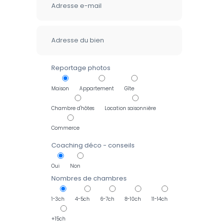
Reportage photos
Maison
Appartement
Gîte
Chambre d'hôtes
Location saisonnière
Commerce
Coaching déco - conseils
Oui
Non
Nombres de chambres
1-3ch
4-5ch
6-7ch
8-10ch
11-14ch
+15ch