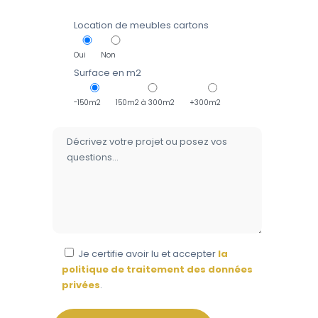
Location de meubles cartons
Oui
Non
Surface en m2
-150m2
150m2 à 300m2
+300m2
Je certifie avoir lu et accepter
la
politique de traitement des données
privées
.